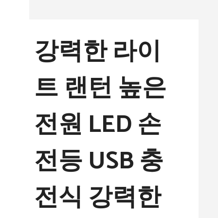
컨
텐
강력한 라이
츠
로
트 랜턴 높은
건
너
전원 LED 손
뛰
기
전등 USB 충
전식 강력한