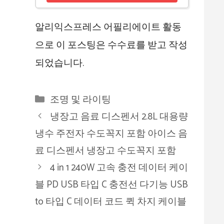
알리익스프레스 어필리에이트 활동
으로 이 포스팅은 수수료를 받고 작성
되었습니다.
카
조명 및 라이팅
테
냉장고 음료 디스펜서 2.8L 대용량
고
냉수 주전자 수도꼭지 포함 아이스 음
리
료 디스펜서 냉장고 수도꼭지 포함
4 in 1 240W 고속 충전 데이터 케이
블 PD USB 타입 C 충전선 다기능 USB
to 타입 C 데이터 코드 퀵 차지 케이블