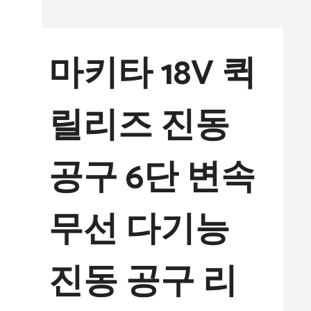
컨
텐
마키타 18V 퀵
츠
로
릴리즈 진동
건
너
공구 6단 변속
뛰
기
무선 다기능
진동 공구 리