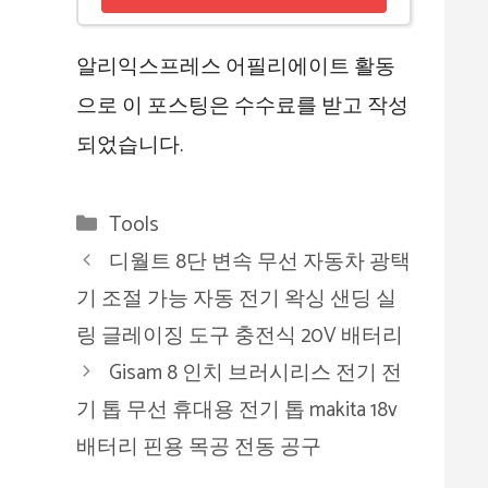
알리익스프레스 어필리에이트 활동
으로 이 포스팅은 수수료를 받고 작성
되었습니다.
카
Tools
테
디월트 8단 변속 무선 자동차 광택
고
기 조절 가능 자동 전기 왁싱 샌딩 실
리
링 글레이징 도구 충전식 20V 배터리
Gisam 8 인치 브러시리스 전기 전
기 톱 무선 휴대용 전기 톱 makita 18v
배터리 핀용 목공 전동 공구