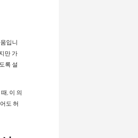
벼움입니
지만 가
있도록 설
, 이 의
어도 허