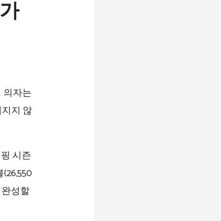
 가
핑 의자는
뒤지지 않
캠핑 시즌
6,550
에 완성할