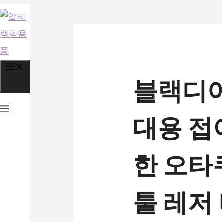
컨
텐
츠
로
블랙디어
건
Menu
너
대용 접
뛰
기
한 오타
툴 레저