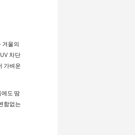
과 겨울의
UV 차단
어 가벼운
름에도 땀
 변함없는