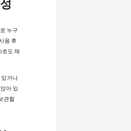
용성
로 누구
사용 후
0초도 채
 있거나
 앉아 있
 보관할