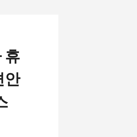
 휴
편안
스