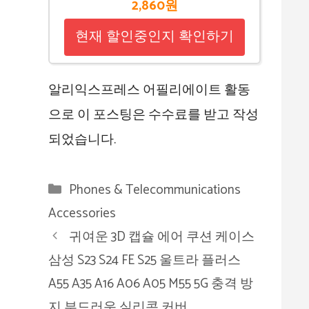
2,860원
현재 할인중인지 확인하기
알리익스프레스 어필리에이트 활동
으로 이 포스팅은 수수료를 받고 작성
되었습니다.
카
Phones & Telecommunications
테
Accessories
고
귀여운 3D 캡슐 에어 쿠션 케이스
리
삼성 S23 S24 FE S25 울트라 플러스
A55 A35 A16 A06 A05 M55 5G 충격 방
지 부드러운 실리콘 커버