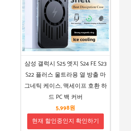
삼성 갤럭시 S25 엣지 S24 FE S23
S22 플러스 울트라용 열 방출 마
그네틱 케이스, 맥세이프 호환 하
드 PC 백 커버
5,998원
현재 할인중인지 확인하기