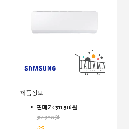
제품정보
판매가:
371,516원
381,900원
-3%