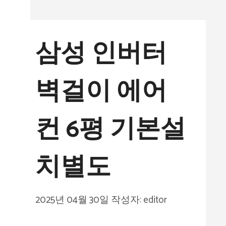
컨
텐
삼성 인버터
츠
로
벽걸이 에어
건
너
컨 6평 기본설
뛰
기
치별도
2025년 04월 30일
작성자:
editor