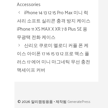
테
Accessories
고
iPhone 14 13 12 15 Pro Max 미니 럭
리
셔리 소프트 실리콘 충격 방지 케이스
iPhone 11 XS MAX X XR 7 8 Plus SE 용
무광택 전화 케이스
산리오 쿠로미 멜로디 커플 폰 케
이스 아이폰 17 16 15 13 12 프로 맥스 플
러스 17 에어 미니 마그네틱 무선 충전
맥세이프 커버
© 2026 알리캠핑용품
• 제작됨
GeneratePress