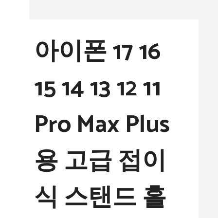
컨
텐
아이폰 17 16
츠
로
15 14 13 12 11
건
너
Pro Max Plus
뛰
기
용 고급 접이
식 스탠드 홀