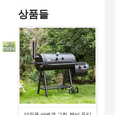
상품들
야외용 바베큐 그릴, 헤비 듀티