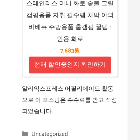
스테인리스 미니 화로 숯불 그릴
캠핑용품 자취 필수템 차박 야외
바베큐 주방용품 홈캠핑 꿀템 1
인용 화로
7,683원
현재 할인중인지 확인하기
알리익스프레스 어필리에이트 활동
으로 이 포스팅은 수수료를 받고 작성
되었습니다.
카
Uncategorized