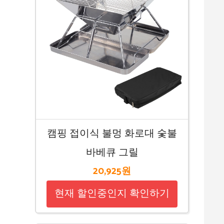
캠핑 접이식 불멍 화로대 숯불
바베큐 그릴
20,925원
현재 할인중인지 확인하기