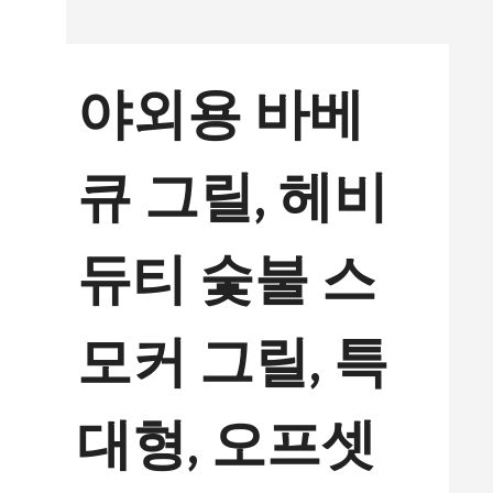
컨
텐
야외용 바베
츠
로
큐 그릴, 헤비
건
너
듀티 숯불 스
뛰
기
모커 그릴, 특
대형, 오프셋