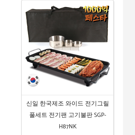
신일 한국제조 와이드 전기그릴
풀세트 전기팬 고기불판 SGP-
H87NK