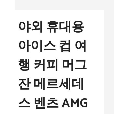
컨
텐
야외 휴대용
츠
로
아이스 컵 여
건
너
행 커피 머그
뛰
기
잔 메르세데
스 벤츠 AMG