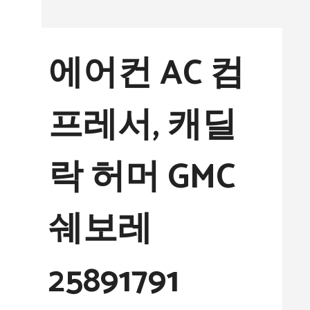
컨
텐
에어컨 AC 컴
츠
로
프레서, 캐딜
건
너
락 허머 GMC
뛰
기
쉐보레
25891791