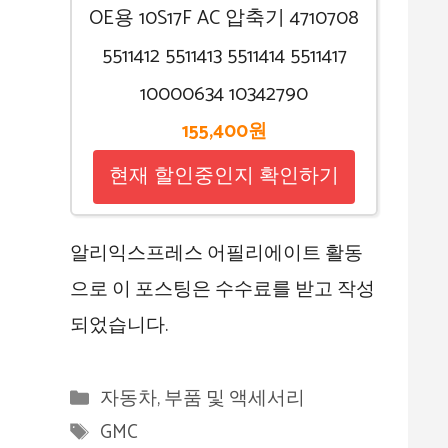
OE용 10S17F AC 압축기 4710708
5511412 5511413 5511414 5511417
10000634 10342790
155,400원
현재 할인중인지 확인하기
알리익스프레스 어필리에이트 활동
으로 이 포스팅은 수수료를 받고 작성
되었습니다.
카
자동차, 부품 및 액세서리
테
태
GMC