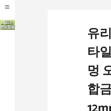
컨
텐
츠
유리
로
건
타일
너
뛰
멍 
기
합금 
12