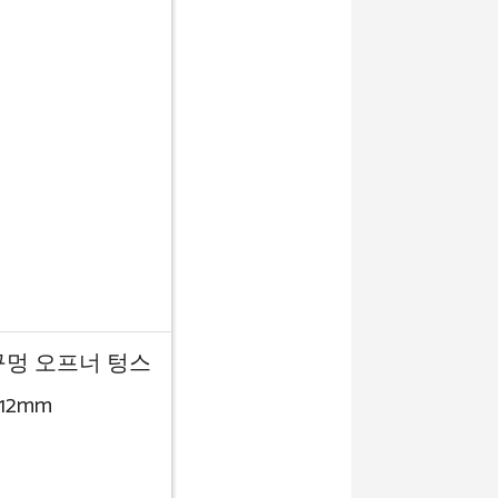
구멍 오프너 텅스
12mm