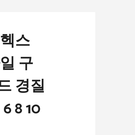
 헥스
일 구
드 경질
 8 10