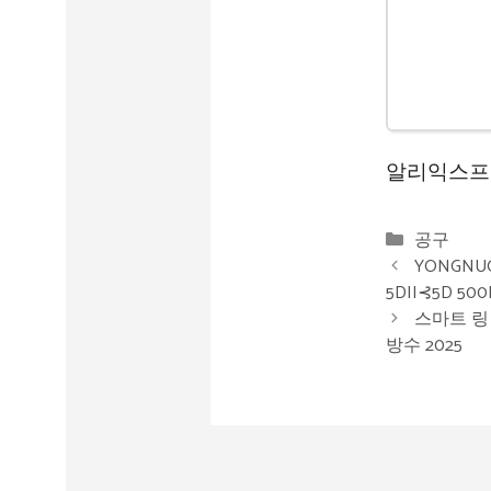
알리익스프
카
공구
테
YONGNU
고
5DII⊰5D 50
리
스마트 링 
방수 2025