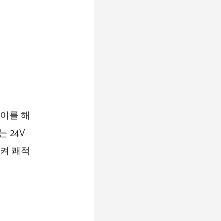
이를 해
 24V
켜 쾌적