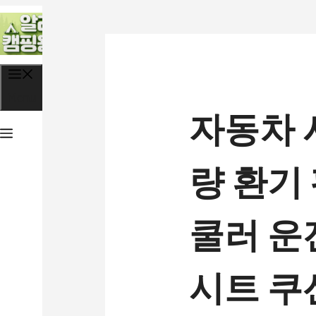
컨
텐
츠
로
Menu
자동차 시
건
너
량 환기
뛰
기
쿨러 운
시트 쿠