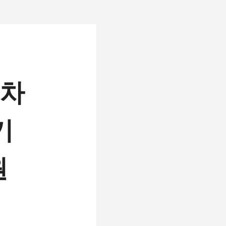
 차
기
원