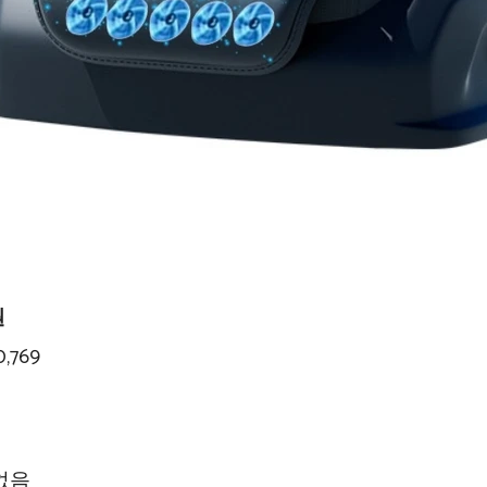
원
,769
없음