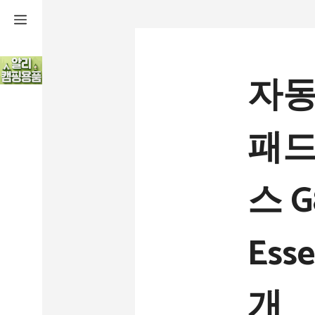
컨
텐
츠
자동
로
건
패드
너
뛰
스 G
기
Esse
개