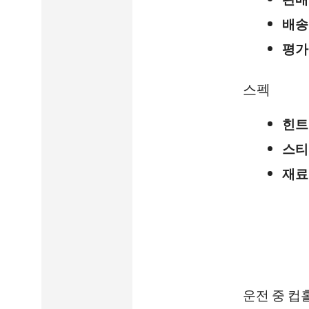
판매
배송
평가
스펙
힌트
스티
재료
운전 중 컵