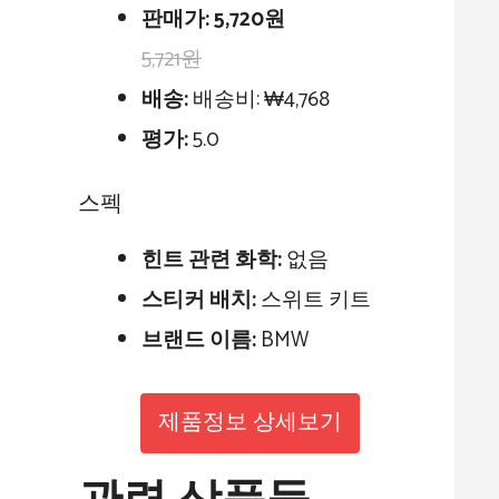
판매가:
5,720원
5,721원
배송:
배송비: ₩4,768
평가:
5.0
스펙
힌트 관련 화학:
없음
스티커 배치:
스위트 키트
브랜드 이름:
BMW
제품정보 상세보기