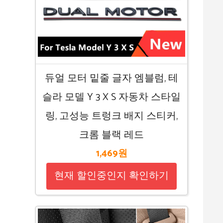
듀얼 모터 밑줄 글자 엠블럼, 테
슬라 모델 Y 3 X S 자동차 스타일
링, 고성능 트렁크 배지 스티커,
크롬 블랙 레드
1,469원
현재 할인중인지 확인하기