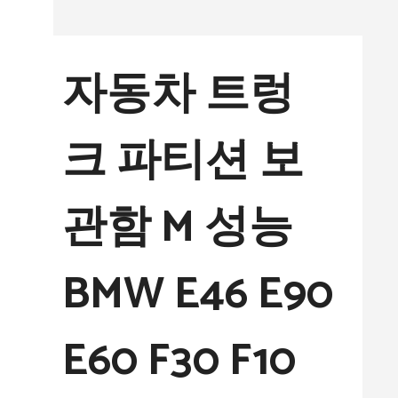
컨
텐
자동차 트렁
츠
로
크 파티션 보
건
너
관함 M 성능
뛰
기
BMW E46 E90
E60 F30 F10