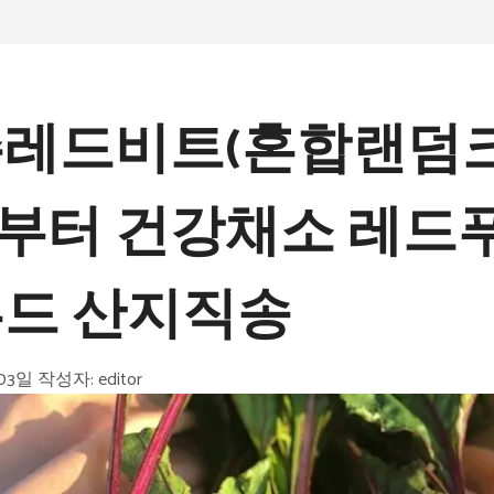
레드비트(혼합랜덤크
g 부터 건강채소 레드
드 산지직송
 03일
작성자:
editor