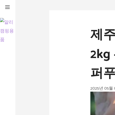
컨
텐
츠
제주
로
건
2k
너
뛰
퍼푸
기
2025년 05월