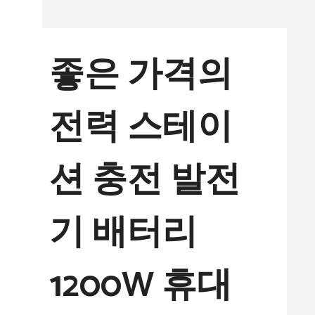
컨
텐
좋은 가격의
츠
로
전력 스테이
건
너
션 충전 발전
뛰
기
기 배터리
1200W 휴대