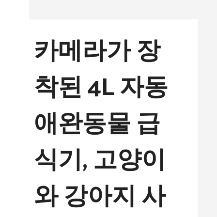
컨
텐
카메라가 장
츠
로
착된 4L 자동
건
너
애완동물 급
뛰
기
식기, 고양이
와 강아지 사