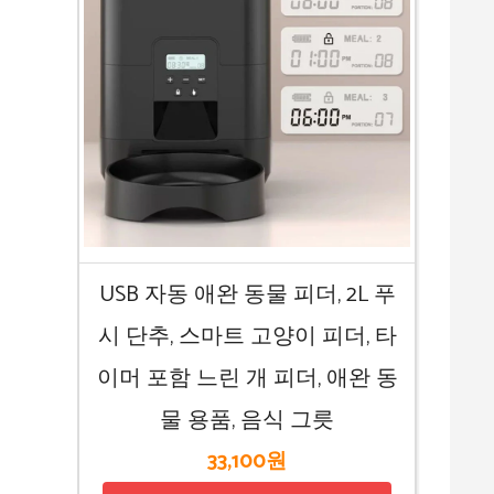
USB 자동 애완 동물 피더, 2L 푸
시 단추, 스마트 고양이 피더, 타
이머 포함 느린 개 피더, 애완 동
물 용품, 음식 그릇
33,100원