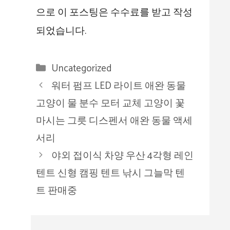
으로 이 포스팅은 수수료를 받고 작성
되었습니다.
카
Uncategorized
테
워터 펌프 LED 라이트 애완 동물
고
고양이 물 분수 모터 교체 고양이 꽃
리
마시는 그릇 디스펜서 애완 동물 액세
서리
야외 접이식 차양 우산 4각형 레인
텐트 신형 캠핑 텐트 낚시 그늘막 텐
트 판매중