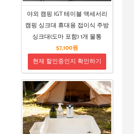
야외 캠핑 IGT 테이블 액세서리
캠핑 싱크대 휴대용 접이식 주방
싱크대(도마 포함) 1개 물통
57,100원
현재 할인중인지 확인하기