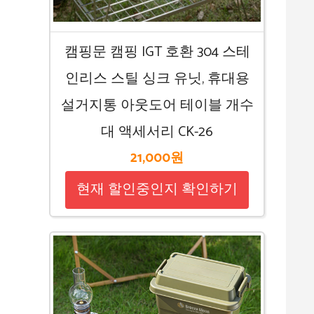
캠핑문 캠핑 IGT 호환 304 스테
인리스 스틸 싱크 유닛, 휴대용
설거지통 아웃도어 테이블 개수
대 액세서리 CK-26
21,000원
현재 할인중인지 확인하기