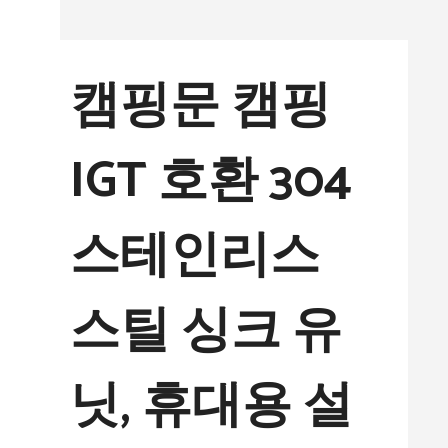
컨
텐
캠핑문 캠핑
츠
로
IGT 호환 304
건
너
스테인리스
뛰
기
스틸 싱크 유
닛, 휴대용 설