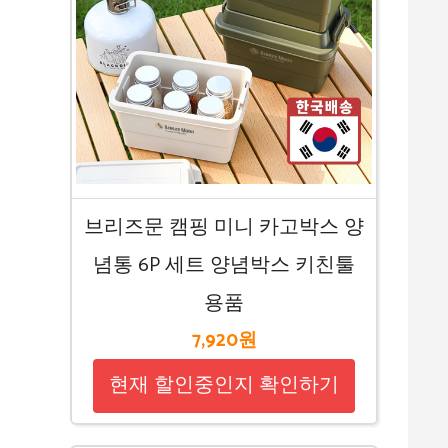
브리즈문 캠핑 미니 카고박스 양
념통 6P 세트 양념박스 키친툴
용품
7,920원
현재 할인중인지 확인하기