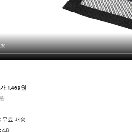
가:
1,469원
2원
%
:
무료 배송
:
4.8