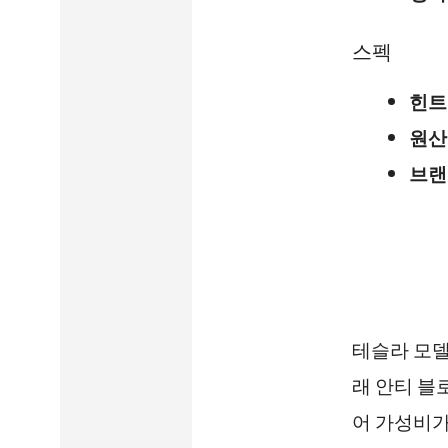
스펙
힌트
원산
브랜
테슬라 모델
래 안티 블
어 가성비가