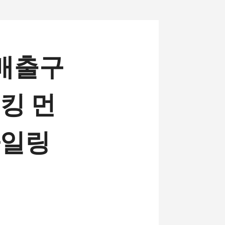
 배출구
킹 먼
타일링