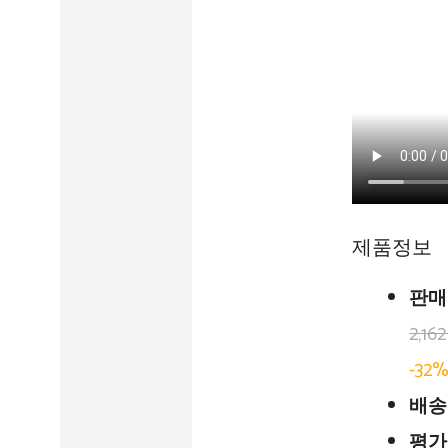
제품정보
판매
2,16
-32
배송
평가