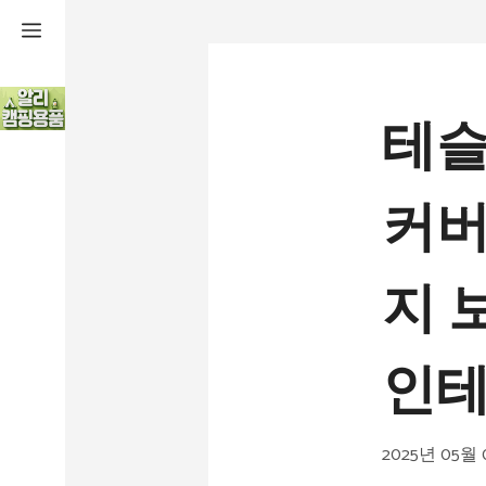
컨
텐
츠
테슬
로
건
커버
너
뛰
지 
기
인테
2025년 05월