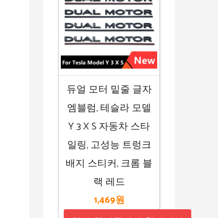
듀얼 모터 밑줄 글자
엠블럼, 테슬라 모델
Y 3 X S 자동차 스타
일링, 고성능 트렁크
배지 스티커, 크롬 블
랙 레드
1,469원