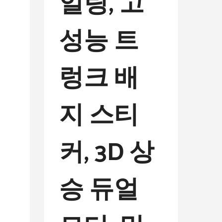
일링, 고
성능 트
렁크 배
지 스티
커, 3D 상
승 듀얼