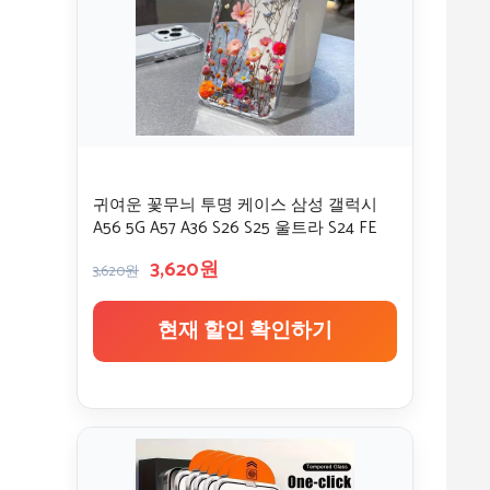
귀여운 꽃무늬 투명 케이스 삼성 갤럭시
A56 5G A57 A36 S26 S25 울트라 S24 FE
S23 케이스 A37 A55 A54 A26 A07 A17 충격
3,620원
방지 커버
3,620원
현재 할인 확인하기