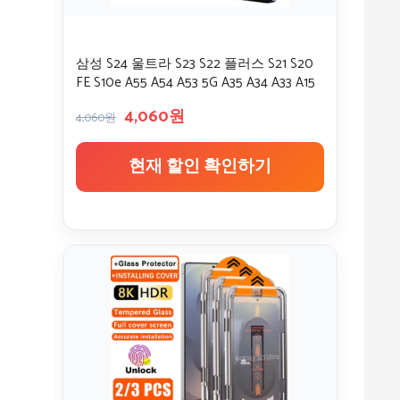
삼성 S24 울트라 S23 S22 플러스 S21 S20
FE S10e A55 A54 A53 5G A35 A34 A33 A15
A14 A13 Antispy Glass 용 개인 정보 보호 화
4,060원
면 보호기
4,060원
현재 할인 확인하기