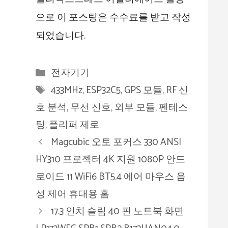
으로 이 포스팅은 수수료를 받고 작성
되었습니다.
카
전자기기
테
태
433MHz
,
ESP32C5
,
GPS 모듈
,
RF 신
고
그
호 분석
,
무선 신호
,
외부 모듈
,
펜테스
리
팅
,
플리퍼 제로
Magcubic 오토 포커스 330 ANSI
HY310 프로젝터 4K 지원 1080P 안드
로이드 11 WiFi6 BT5.4 에어 마우스 음
성 제어 휴대용 홈​‌
17.3 인치 슬림 40 핀 노트북 화면