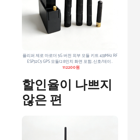
플리퍼 제로 마로더 5G 버전 외부 모듈 키트 433MHz RF
ESP32C5 GPS 모듈(2.8인치 화면 포함, 신호/데이…
112200원
할인율이 나쁘지
않은 편