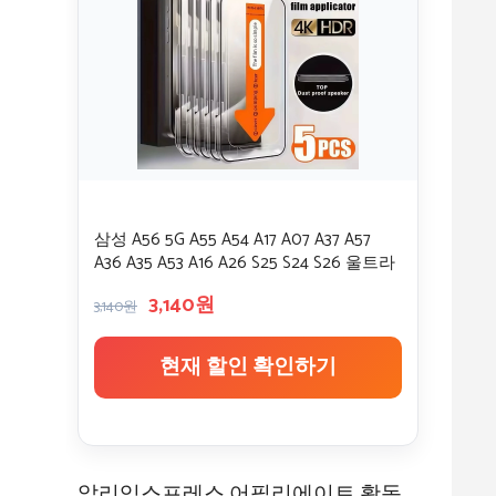
삼성 A56 5G A55 A54 A17 A07 A37 A57
A36 A35 A53 A16 A26 S25 S24 S26 울트라
S23 HD 글래스용 먼지 방지 스크린 보호필
3,140원
름 1-5개
3,140원
현재 할인 확인하기
알리익스프레스 어필리에이트 활동