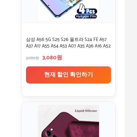
삼성 A56 5G S25 S26 울트라 S24 FE A57
A37 A17 A55 A54 A53 A07 A35 A36 A16 A52
A06 S23용 소프트 하이드로겔 필름 스크
3,080원
린 보호필름
3,080원
현재 할인 확인하기