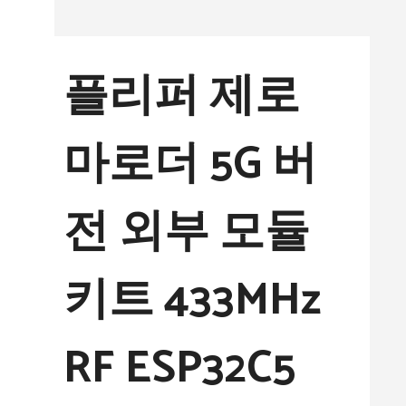
컨
텐
플리퍼 제로
츠
로
마로더 5G 버
건
너
전 외부 모듈
뛰
기
키트 433MHz
RF ESP32C5