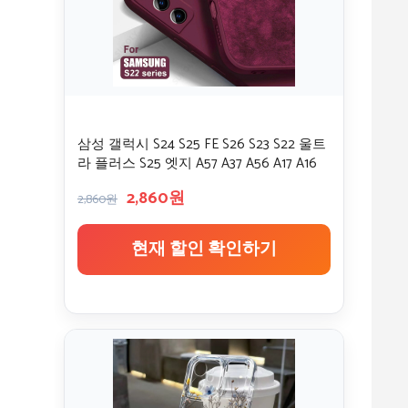
삼성 갤럭시 S24 S25 FE S26 S23 S22 울트
라 플러스 S25 엣지 A57 A37 A56 A17 A16
A36 A54 A55 5G용 액상 실리콘 케이스 소
2,860원
프트 커버
2,860원
현재 할인 확인하기