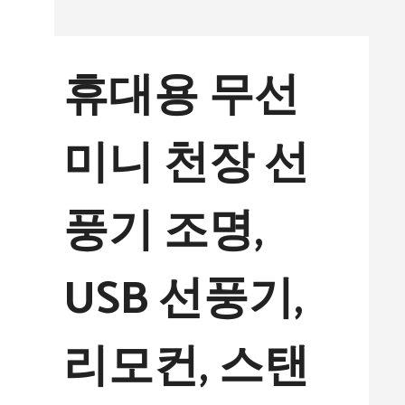
컨
텐
휴대용 무선
츠
로
미니 천장 선
건
너
풍기 조명,
뛰
기
USB 선풍기,
리모컨, 스탠