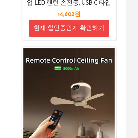
업 LED 랜턴 손전등, USB C 타입
14,602원
현재 할인중인지 확인하기