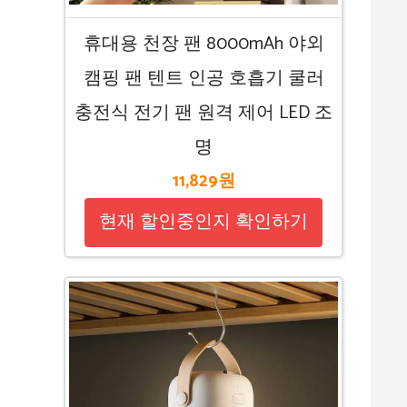
휴대용 천장 팬 8000mAh 야외
캠핑 팬 텐트 인공 호흡기 쿨러
충전식 전기 팬 원격 제어 LED 조
명
11,829원
현재 할인중인지 확인하기