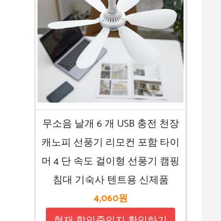
무소음 날개 6 개 USB 충전 천장
캐노피 선풍기 리모컨 포함 타이
머 4 단 속도 걸이형 선풍기 캠핑
침대 기숙사 텐트용 신제품
4,060원
현재 할인중인지 확인하기