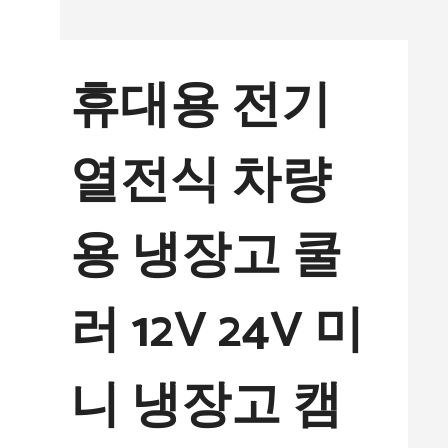
컨
텐
휴대용 전기
츠
로
열전식 차량
건
너
용 냉장고 쿨
뛰
기
러 12V 24V 미
니 냉장고 캠