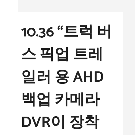
컨
텐
10.36 “트럭 버
츠
로
스 픽업 트레
건
너
일러 용 AHD
뛰
기
백업 카메라
DVR이 장착