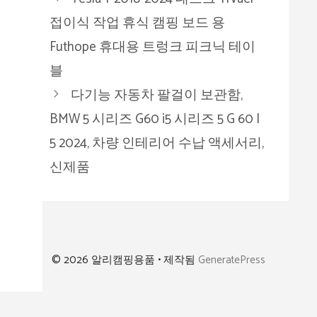
고
접이식 작업 휴식 캠핑 보드 용
리
Futhope 휴대용 트렁크 피크닉 테이
블
다기능 자동차 팔걸이 보관함,
BMW 5 시리즈 G60 i5 시리즈 5 G 60 I
5 2024, 차량 인테리어 수납 액세서리,
신제품
© 2026 알리캠핑용품
• 제작됨
GeneratePress