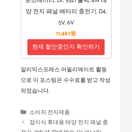
보조배터리, DC 5521 출력, 4W 태
양 전지 패널 배터리 충전기, D4,
5V, 6V
11,467원
현재 할인중인지 확인하기
알리익스프레스 어필리에이트 활동
으로 이 포스팅은 수수료를 받고 작성
되었습니다.
카
소비자 전자제품
테
접이식 휴대용 태양 전지 패널 충
고