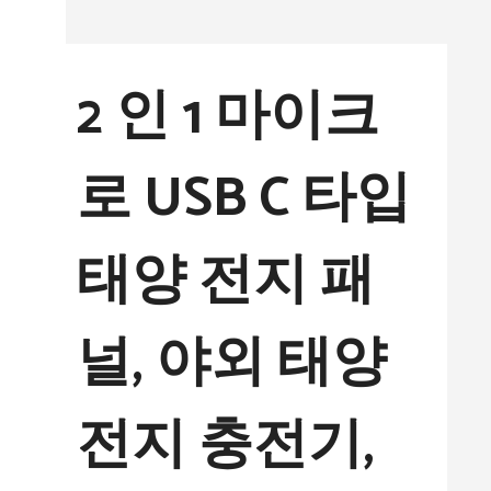
컨
텐
2 인 1 마이크
츠
로
로 USB C 타입
건
너
태양 전지 패
뛰
기
널, 야외 태양
전지 충전기,