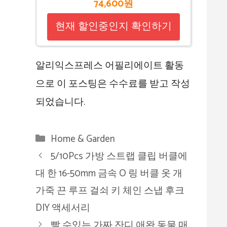
74,600원
현재 할인중인지 확인하기
알리익스프레스 어필리에이트 활동
으로 이 포스팅은 수수료를 받고 작성
되었습니다.
카
Home & Garden
테
5/10Pcs 가방 스트랩 클립 버클에
고
대 한 16-50mm 금속 O 링 버클 옷 개
리
가죽 끈 루프 걸쇠 키 체인 스냅 후크
DIY 액세서리
빨 수있는 가짜 잔디 애완 동물 매