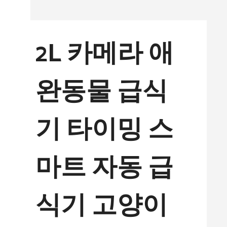
컨
텐
2L 카메라 애
츠
로
완동물 급식
건
너
기 타이밍 스
뛰
기
마트 자동 급
식기 고양이