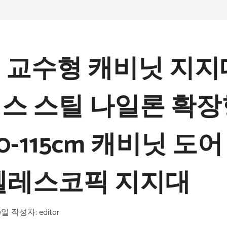
cs 교수형 캐비닛 지
스 스틸 나일론 확장
50-115cm 캐비닛 도
텔레스코픽 지지대
19일
작성자:
editor