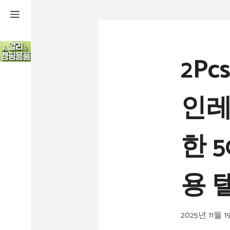
컨
텐
츠
2P
로
건
인레
너
뛰
한 
기
용 
2025년 11월 