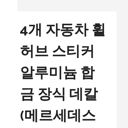
컨
텐
4개 자동차 휠
츠
로
허브 스티커
건
너
알루미늄 합
뛰
기
금 장식 데칼
(메르세데스