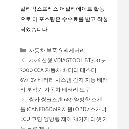
알리익스프레스 어필리에이트 활동
으로 이 포스팅은 수수료를 받고 작성
되었습니다.
카
자동차 부품 & 액세서리
테
2026 신형 VDIAGTOOL BT300 5-
고
3000 CCA 자동차 배터리 테스터
리
6V/12V 배터리 시스템 감지 자동 배터
리 분석기 자동차 배터리 도구
씽카 씽크스캔 689 양방향 스캔
툴 (CANFD&DoIP 지원) OBD2 스캐너
ECU 코딩 양방향 제어 34가지 리셋 기