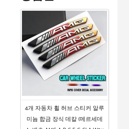
4개 자동차 휠 허브 스티커 알루
미늄 합금 장식 데칼 (메르세데