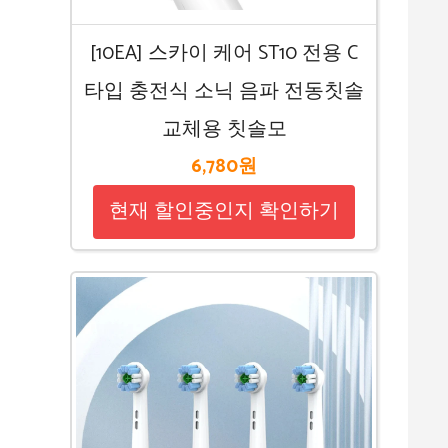
[10EA] 스카이 케어 ST10 전용 C
타입 충전식 소닉 음파 전동칫솔
교체용 칫솔모
6,780원
현재 할인중인지 확인하기