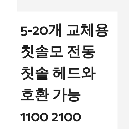
컨
텐
5-20개 교체용
츠
로
칫솔모 전동
건
너
칫솔 헤드와
뛰
기
호환 가능
1100 2100