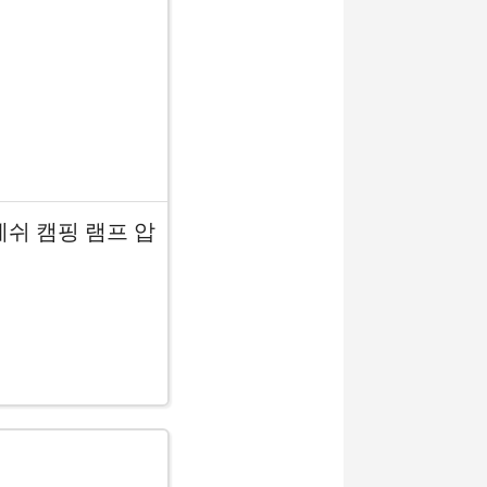
메쉬 캠핑 램프 압