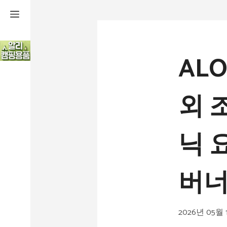
컨
텐
츠
ALO
로
건
외 
너
뛰
닉 
기
버너 
2026년 05월 