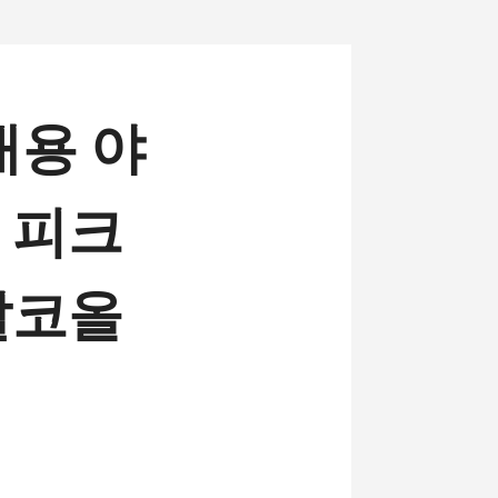
휴대용 야
 피크
알코올