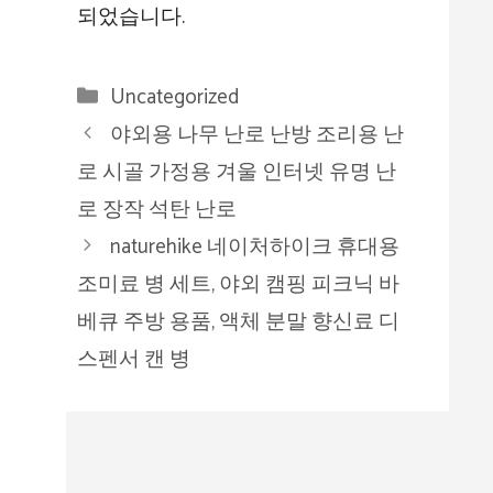
되었습니다.
카
Uncategorized
테
야외용 나무 난로 난방 조리용 난
고
로 시골 가정용 겨울 인터넷 유명 난
리
로 장작 석탄 난로
naturehike 네이처하이크 휴대용
조미료 병 세트, 야외 캠핑 피크닉 바
베큐 주방 용품, 액체 분말 향신료 디
스펜서 캔 병