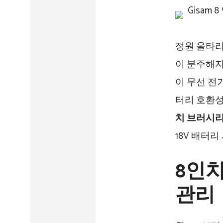
정원 울타리
이 분주해지
이 무선 전
터리 호환성
치 브러시리
18V 배터
8인치
관리