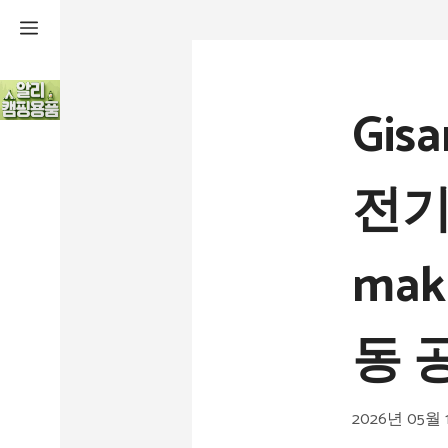
컨
텐
츠
Gi
로
건
전기
너
뛰
mak
기
동 
2026년 05월 