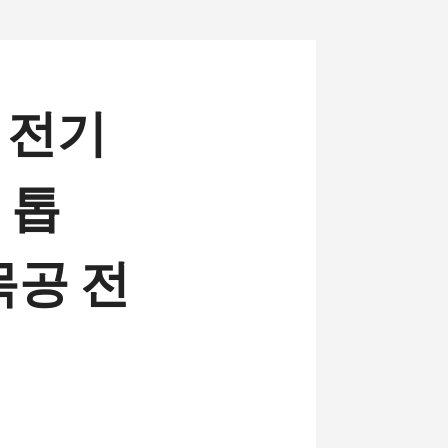
스 전기
 톱
 목공 전