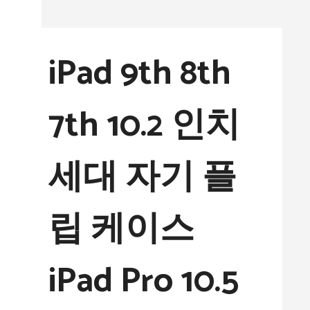
컨
텐
iPad 9th 8th
츠
로
7th 10.2 인치
건
너
세대 자기 플
뛰
기
립 케이스
iPad Pro 10.5