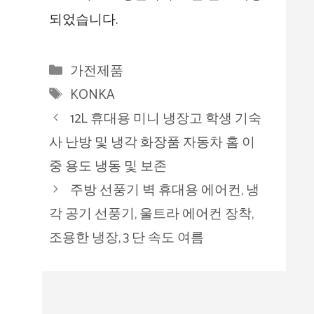
되었습니다.
카
가전제품
테
태
KONKA
고
그
12L 휴대용 미니 냉장고 학생 기숙
리
사 난방 및 냉각 화장품 자동차 홈 이
중 용도 냉동 및 보존
주방 선풍기 벽 휴대용 에어컨, 냉
각 공기 선풍기, 울트라 에어컨 장착,
조용한 냉장, 3 단 속도 여름