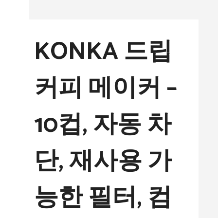
컨
텐
KONKA 드립
츠
로
커피 메이커 –
건
너
10컵, 자동 차
뛰
기
단, 재사용 가
능한 필터, 컴