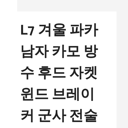
컨
텐
L7 겨울 파카
츠
로
남자 카모 방
건
너
수 후드 자켓
뛰
기
윈드 브레이
커 군사 전술