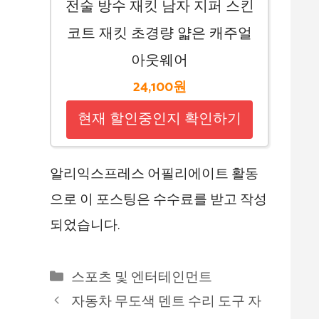
전술 방수 재킷 남자 지퍼 스킨
코트 재킷 초경량 얇은 캐주얼
아웃웨어
24,100원
현재 할인중인지 확인하기
알리익스프레스 어필리에이트 활동
으로 이 포스팅은 수수료를 받고 작성
되었습니다.
카
스포츠 및 엔터테인먼트
테
자동차 무도색 덴트 수리 도구 자
고