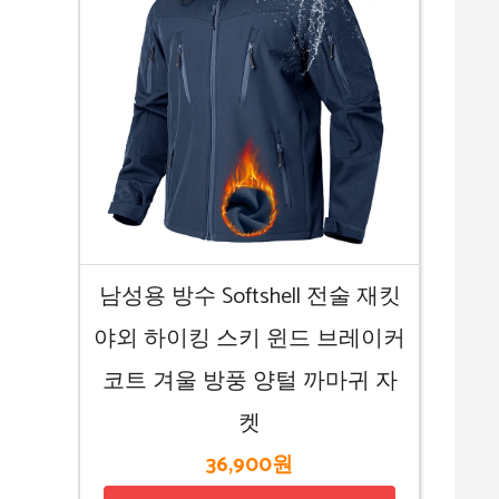
남성용 방수 Softshell 전술 재킷
야외 하이킹 스키 윈드 브레이커
코트 겨울 방풍 양털 까마귀 자
켓
36,900원