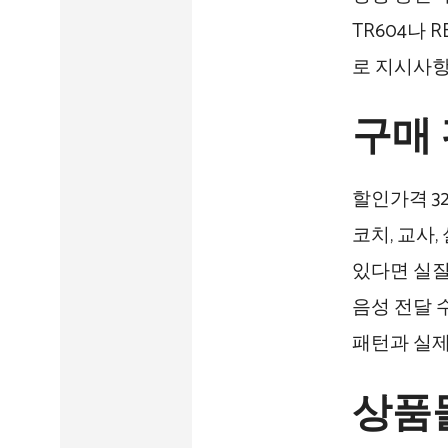
TR604나 
로 지시사항
구매
할인가격 3
코치, 교사
있다면 실질
음성 전달 
패턴과 실제
상품