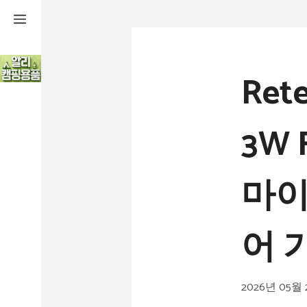
컨
텐
츠
Ret
로
건
3W
너
뛰
마이
기
어 
2026년 05월