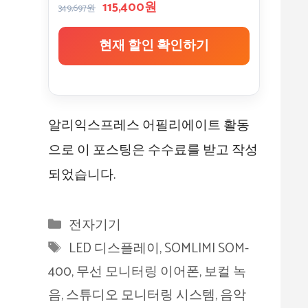
115,400원
349,697원
현재 할인 확인하기
알리익스프레스 어필리에이트 활동
으로 이 포스팅은 수수료를 받고 작성
되었습니다.
카
전자기기
테
태
LED 디스플레이
,
SOMLIMI SOM-
고
그
400
,
무선 모니터링 이어폰
,
보컬 녹
리
음
,
스튜디오 모니터링 시스템
,
음악