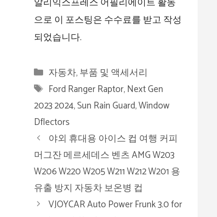
알리익스프레스 어필리에이트 활동
으로 이 포스팅은 수수료를 받고 작성
되었습니다.
카
자동차, 부품 및 액세서리
테
태
Ford Ranger Raptor
,
Next Gen
고
그
2023 2024
,
Sun Rain Guard
,
Window
리
Dflectors
야외 휴대용 아이스 컵 여행 커피
머그잔 메르세데스 벤츠 AMG W203
W206 W220 W205 W211 W212 W201 용
유출 방지 자동차 보온병 컵
VJOYCAR Auto Power Frunk 3.0 for