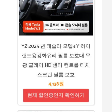
YZ 2025 년 테슬라 모델3 Y 하이
랜드용강화유리 필름 보호대 무
광 글레어 HD 센터 컨트롤 터치
스크린 필름 보호
4,138원
현재 할인중인지 확인하기