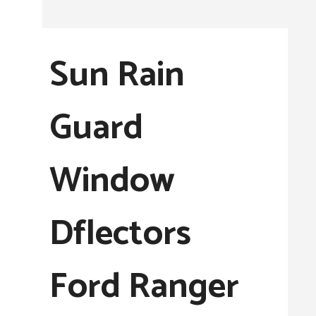
컨
텐
Sun Rain
츠
로
Guard
건
너
Window
뛰
기
Dflectors
Ford Ranger