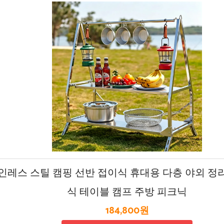
테인레스 스틸 캠핑 선반 접이식 휴대용 다층 야외 정
식 테이블 캠프 주방 피크닉
184,800원