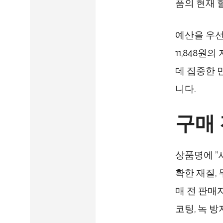
품의 현재 
예산을 우선
11,848원
데 집중한 
니다.
구매 
상품명에 "
확한 재질,
매 전 판매
코팅, 녹 