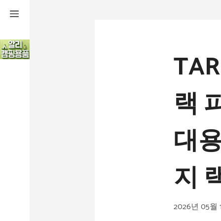
컨
텐
츠
TA
로
건
랙 
너
뛰
대용
기
지 
2026년 05월 