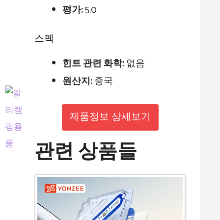
평가:
5.0
스펙
힌트 관련 화학:
없음
원산지:
중국
제품정보 상세보기
관련 상품들