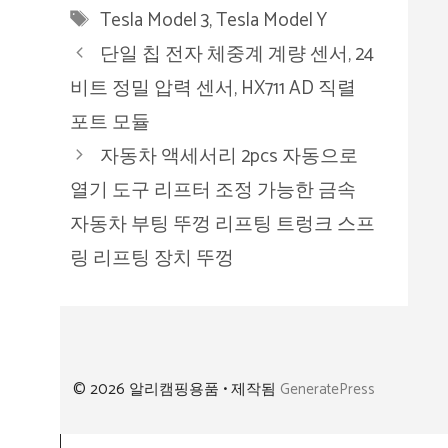
테
태
Tesla Model 3
,
Tesla Model Y
고
그
단일 칩 전자 체중계 계량 센서, 24
리
비트 정밀 압력 센서, HX711 AD 직렬
포트 모듈
자동차 액세서리 2pcs 자동으로
열기 도구 리프터 조정 가능한 금속
자동차 부팅 뚜껑 리프팅 트렁크 스프
링 리프팅 장치 뚜껑
© 2026 알리캠핑용품
• 제작됨
GeneratePress