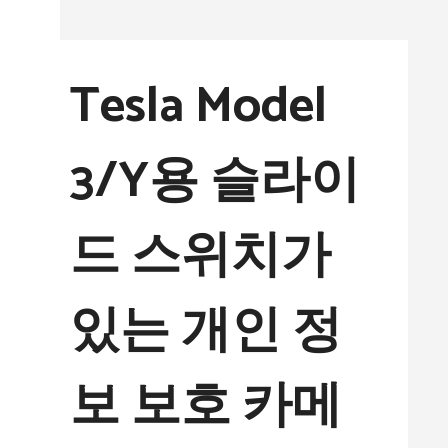
컨
텐
Tesla Model
츠
로
3/Y용 슬라이
건
너
드 스위치가
뛰
기
있는 개인 정
보 보호 카메