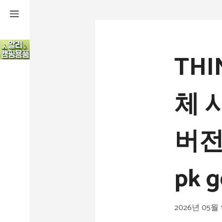
컨
텐
츠
THI
로
건
체 
너
뛰
버전
기
pk g
2026년 05월 