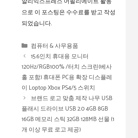
알리익스프레스 어필리에이트 활동
으로 이 포스팅은 수수료를 받고 작성
되었습니다.
카
컴퓨터 & 사무용품
테
15.6인치 휴대용 모니터
고
120Hz/RGB100% /터치 스크린(베사
리
홀 포함) 휴대폰 PC용 확장 디스플레
이 Loptop Xbox PS4/5 스위치
브랜드 로고 맞춤 제작 나무 USB
플래시 드라이브 USB 2.0 4GB 8GB
16GB 메모리 스틱 32GB 128MB 선물 (1
개 이상 무료 로고 제공)