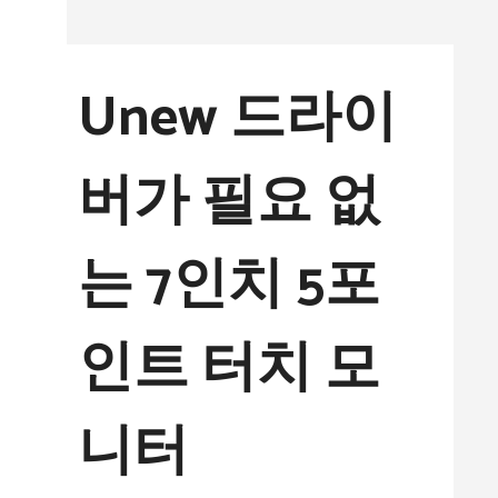
컨
텐
Unew 드라이
츠
로
버가 필요 없
건
너
는 7인치 5포
뛰
기
인트 터치 모
니터