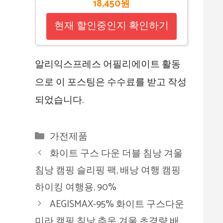
18,450원
현재 할인중인지 확인하기
알리익스프레스 어필리에이트 활동
으로 이 포스팅은 수수료를 받고 작성
되었습니다.
카
가전제품
테
화이트 구스 다운 더블 침낭 겨울
고
침낭 캠핑 슬리핑 팩, 배낭 여행 캠핑
리
하이킹 여행용, 90%
AEGISMAX-95% 화이트 구스다운
미라 캠핑 침낭 추운 겨울 초경량 배