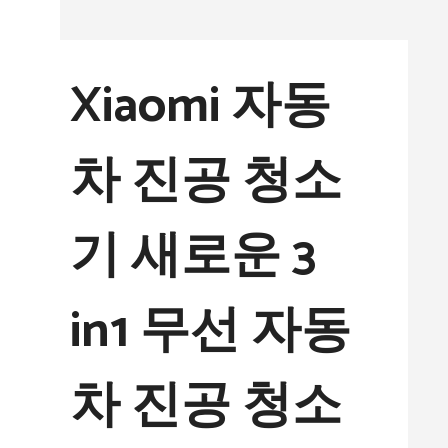
컨
텐
Xiaomi 자동
츠
로
차 진공 청소
건
너
기 새로운 3
뛰
기
in1 무선 자동
차 진공 청소