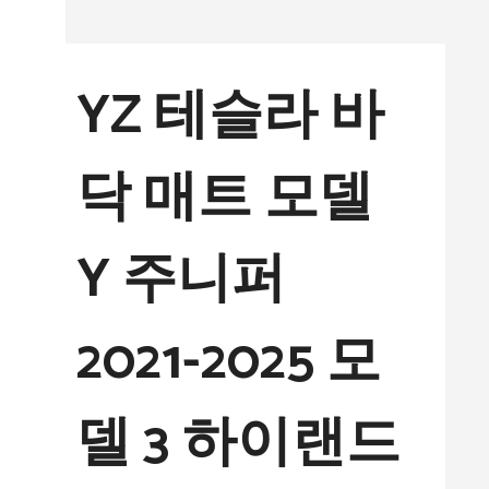
컨
텐
YZ 테슬라 바
츠
로
닥 매트 모델
건
너
Y 주니퍼
뛰
기
2021-2025 모
델 3 하이랜드