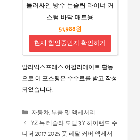
둘러싸인 방수 논슬립 라이너 커
스텀 바닥 매트용
51,988원
현재 할인중인지 확인하기
알리익스프레스 어필리에이트 활동
으로 이 포스팅은 수수료를 받고 작성
되었습니다.
카
자동차, 부품 및 액세서리
테
YZ 뉴 테슬라 모델 3 Y 하이랜드 주
고
니퍼 2017-2025 풋 페달 커버 액세서
리