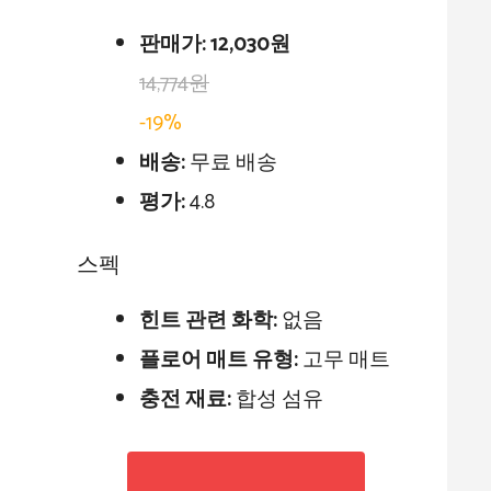
판매가:
12,030원
14,774원
-19%
배송:
무료 배송
평가:
4.8
스펙
힌트 관련 화학:
없음
플로어 매트 유형:
고무 매트
충전 재료:
합성 섬유