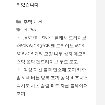
되었습니다.
카
주택 개선
테
태
M1 Pro
고
그
JASTER USB 2.0 플래시 드라이브
리
128GB 64GB 32GB 펜 드라이브 16GB
8GB 4GB 기타 모양 나무 상자 메모리
스틱 음악 펜드라이브 무료 로고
여성 패션 블랙 민소매 조끼 캐주
얼 V 넥 버튼 양복 조끼 공식 비즈니스
턱시도 셔츠 슬림 피트 자른 블레이저
조끼