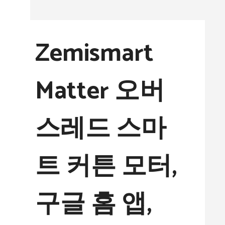
컨
텐
Zemismart
츠
로
Matter 오버
건
너
스레드 스마
뛰
기
트 커튼 모터,
구글 홈 앱,