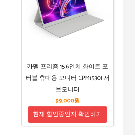
카멜 프리즘 15.6인치 화이트 포
터블 휴대용 모니터 CPM1530I 서
브모니터
99,000원
현재 할인중인지 확인하기