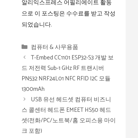
알리익스프레스 어필리에이트 활동
으로 이 포스팅은 수수료를 받고 작성
되었습니다.
카
컴퓨터 & 사무용품
테
T-Embed CC1101 ESP32-S3 개발 보
고
드 저전력 Sub-1 GHz RF 트랜시버
리
PN532 NRF24L01 NFC RFID I2C 모듈
1300mAh
USB 유선 헤드셋 컴퓨터 비즈니
스 콜센터 헤드폰 EMEET HS50 헤드
셋(전화/PC/노트북/홈 오피스용 마이
크 포함)