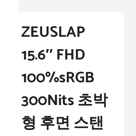
컨
텐
ZEUSLAP
츠
로
15.6″ FHD
건
너
100%sRGB
뛰
기
300Nits 초박
형 후면 스탠